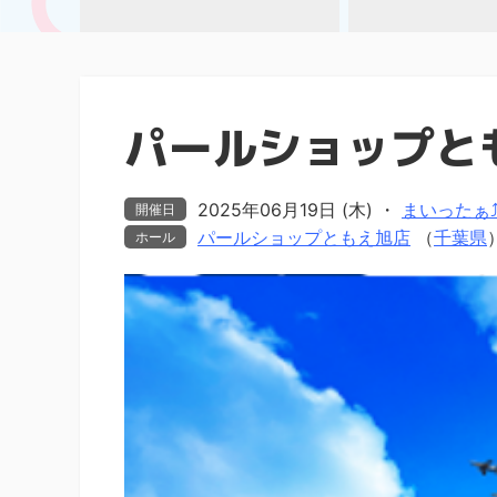
パールショップと
2025年06月19日 (木)
・
まいったぁ⤴ま
開催日
パールショップともえ旭店
（
千葉県
ホール