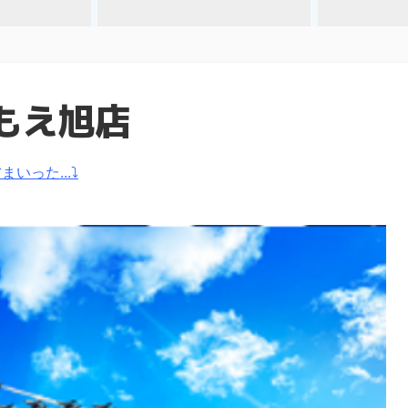
もえ旭店
いった...⤵
）