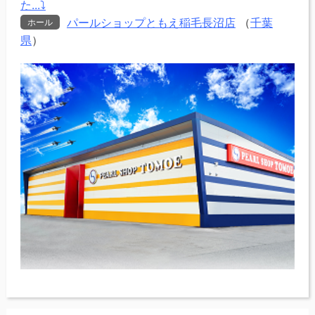
た...⤵
パールショップともえ稲毛長沼店
（
千葉
ホール
県
）