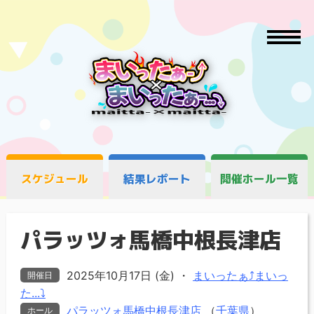
スケジュール
結果レポート
開催ホール一覧
パラッツォ馬橋中根長津店
2025年10月17日 (金)
・
まいったぁ⤴まいっ
開催日
た...⤵
パラッツォ馬橋中根長津店
（
千葉県
）
ホール