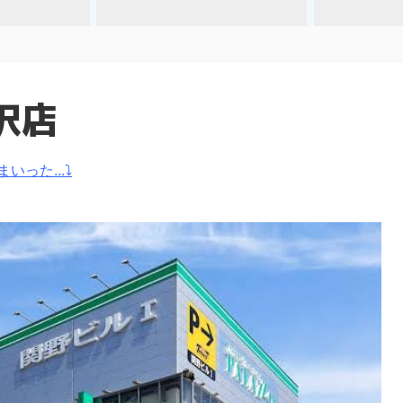
沢店
いった...⤵