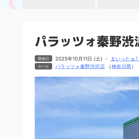
パラッツォ秦野渋
2025年10月11日 (土)
・
まいったぁ⤴ま
開催日
パラッツォ秦野渋沢店
（
神奈川県
）
ホール