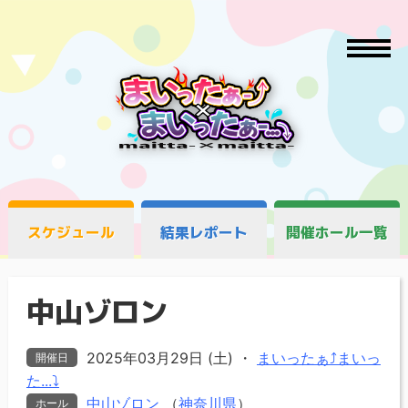
スケジュール
結果レポート
開催ホール一覧
中山ゾロン
2025年03月29日 (土)
・
まいったぁ⤴まいっ
開催日
た...⤵
中山ゾロン
（
神奈川県
）
ホール