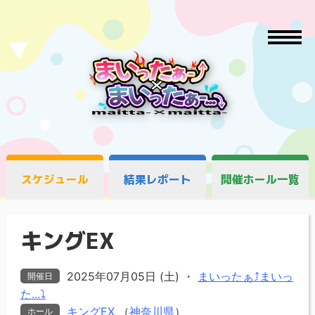
スケジュール
結果レポート
開催ホール一覧
キングEX
2025年07月05日 (土)
・
まいったぁ⤴まいっ
開催日
た...⤵
キングEX
（
神奈川県
）
ホール