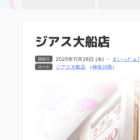
ジアス大船店
2025年11月26日 (水)
・
まいったぁ⤴ま
開催日
ジアス大船店
（
神奈川県
）
ホール